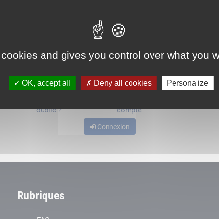
ou
 cookies and gives you control over what you w
OK, accept all
Deny all cookies
Personalize
Mot de passe
Je crée mon
oublié ?
compte
Connexion
Rubriques