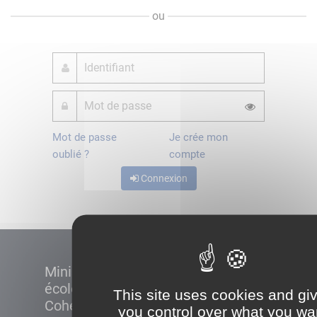
ou
Mot de passe
Je crée mon
oublié ?
compte
Connexion
Ministère de la Transition
écologique et de la
This site uses cookies and gi
Cohésion des territoires
you control over what you wa