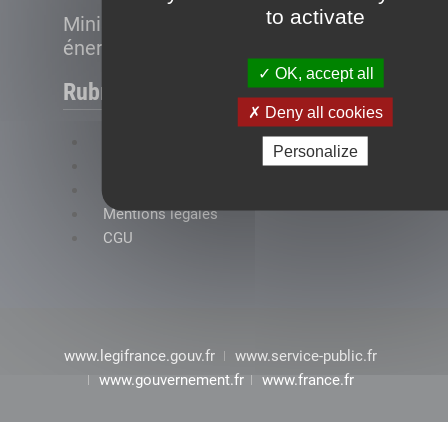
to activate
Ministère de la Transition
énergétique
OK, accept all
Rubriques
Deny all cookies
FAQ
Personalize
Plan du site
Accessibilité : conformité partielle
Mentions légales
CGU
www.legifrance.gouv.fr
www.service-public.fr
www.gouvernement.fr
www.france.fr