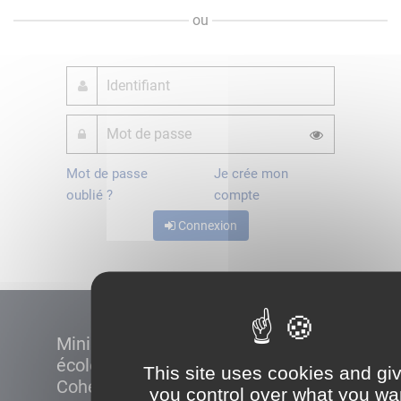
ou
Mot de passe
Je crée mon
oublié ?
compte
Connexion
Ministère de la Transition
écologique et de la
This site uses cookies and gi
Cohésion des territoires
you control over what you wa