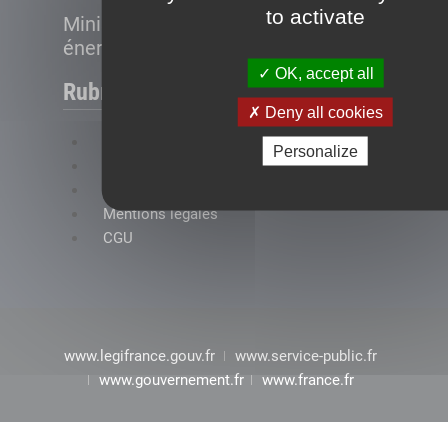
to activate
Ministère de la Transition
énergétique
OK, accept all
Rubriques
Deny all cookies
FAQ
Personalize
Plan du site
Accessibilité : conformité partielle
Mentions légales
CGU
www.legifrance.gouv.fr
www.service-public.fr
www.gouvernement.fr
www.france.fr