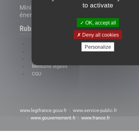
to activate
Ministère de la Transition
énergétique
OK, accept all
Rubriques
Deny all cookies
FAQ
Personalize
Plan du site
Accessibilité : conformité partielle
Mentions légales
CGU
www.legifrance.gouv.fr
www.service-public.fr
www.gouvernement.fr
www.france.fr