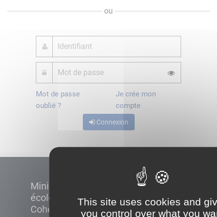
ou
Mot de passe
Je crée mon
oublié ?
compte
Connexion
Ministère de la Transition
écologique et de la
This site uses cookies and gi
Cohésion des territoires
you control over what you wa