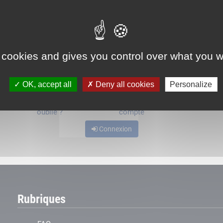
ou
 cookies and gives you control over what you w
OK, accept all
Deny all cookies
Personalize
Mot de passe
Je crée mon
oublié ?
compte
Connexion
Rubriques