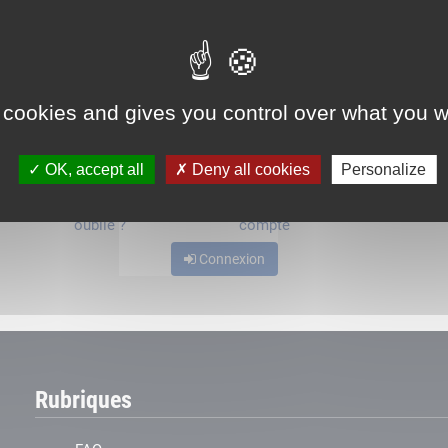
ou
 cookies and gives you control over what you w
OK, accept all
Deny all cookies
Personalize
Mot de passe
Je crée mon
oublié ?
compte
Connexion
Rubriques