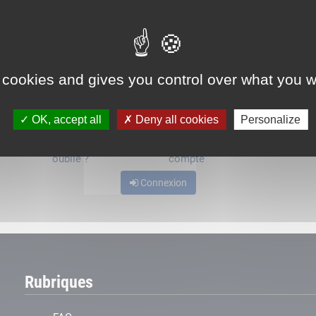
ou
 cookies and gives you control over what you w
OK, accept all
Deny all cookies
Personalize
Mot de passe
Je crée mon
oublié ?
compte
Connexion
Rubriques