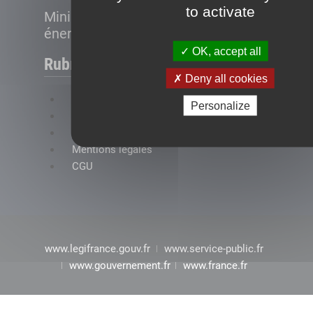
to activate
Ministère de la Transition
énergétique
OK, accept all
Rubriques
Deny all cookies
FAQ
Personalize
Plan du site
Accessibilité : conformité partielle
Mentions légales
CGU
www.legifrance.gouv.fr
www.service-public.fr
www.gouvernement.fr
www.france.fr