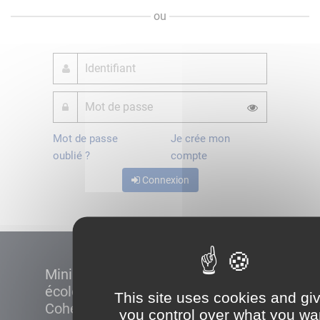
ou
Mot de passe
Je crée mon
oublié ?
compte
Connexion
Ministère de la Transition
écologique et de la
This site uses cookies and gi
Cohésion des territoires
you control over what you wa