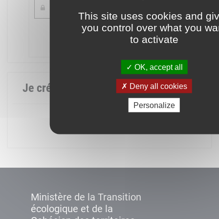
This site uses cookies and gi
you control over what you wa
Mot de passe oublié ?
to activate
Connexion
OK, accept all
Je crée mon compte
Deny all cookies
Personalize
Créer un compte
Ministère de la Transition
écologique et de la