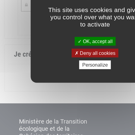
This site uses cookies and gi
you control over what you wa
Mot de passe oublié ?
to activate
Connexion
OK, accept all
Je crée mon compte
Deny all cookies
Personalize
Créer un compte
Ministère de la Transition
écologique et de la