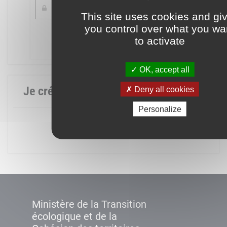
This site uses cookies and gi
you control over what you wa
Mot de passe oublié ?
to activate
Connexion
OK, accept all
Je crée mon compte
Deny all cookies
Personalize
Créer un compte
Ministère de la Transition
écologique et de la