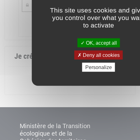
This site uses cookies and gi
you control over what you wa
Mot de passe oublié ?
to activate
Connexion
OK, accept all
Je crée mon compte
Deny all cookies
Personalize
Créer un compte
Ministère de la Transition
écologique et de la