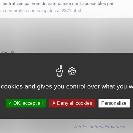
ministratives par voie dématérialisée sont accessibles par
/vos-demarches-acces-rapides-a12371.html
rteur
'espace économique européen avec des véhicules n'excédant pas
de transport
 cookies and gives you control over what you w
'espace économique européen avec des véhicules n'excédant pas
OK, accept all
Deny all cookies
Personalize
'espace économique européen avec des véhicules n'excédant pas
Voir les autres démarches...