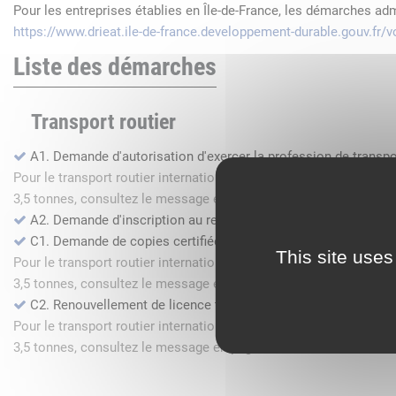
Pour les entreprises établies en Île-de-France, les démarches ad
https://www.drieat.ile-de-france.developpement-durable.gouv.fr
Liste des démarches
Transport routier
A1. Demande d'autorisation d'exercer la profession de transpo
Pour le transport routier international de marchandises dans l
3,5 tonnes, consultez le message en page d'accueil.
A2. Demande d'inscription au registre des commissionnaires 
C1. Demande de copies certifiées conformes
This site uses
Pour le transport routier international de marchandises dans l
3,5 tonnes, consultez le message en page d'accueil.
C2. Renouvellement de licence transport routier
Pour le transport routier international de marchandises dans l
3,5 tonnes, consultez le message en page d'accueil.