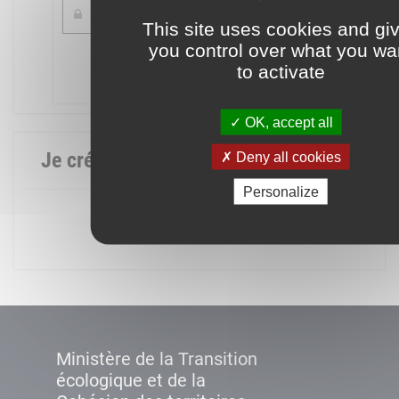
This site uses cookies and gi
you control over what you wa
Mot de passe oublié ?
to activate
Connexion
OK, accept all
Je crée mon compte
Deny all cookies
Personalize
Créer un compte
Ministère de la Transition
écologique et de la