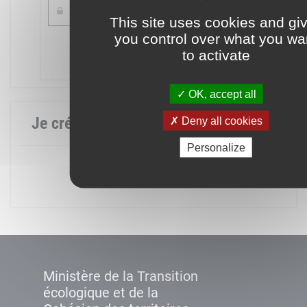
This site uses cookies and gi
you control over what you wa
Mot de passe oublié ?
to activate
Connexion
OK, accept all
Je crée mon compte
Deny all cookies
Personalize
Créer un compte
Ministère de la Transition
écologique et de la