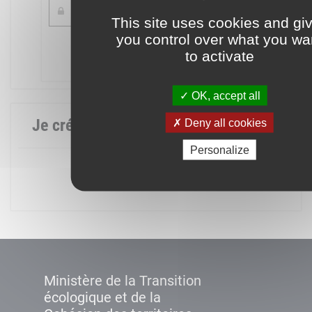
This site uses cookies and gi
you control over what you wa
Mot de passe oublié ?
to activate
Connexion
OK, accept all
Je crée mon compte
Deny all cookies
Personalize
Créer un compte
Ministère de la Transition
écologique et de la