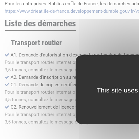
Pour les entreprises établies en Île-de-France, les démarches ad
https://www.drieat.ile-de-france.developpement-durable.gouv.fr
Liste des démarches
Transport routier
A1. Demande d'autorisation d'exercer la profession de transpo
Pour le transport routier international de marchandises dans l
3,5 tonnes, consultez le message en page d'accueil.
A2. Demande d'inscription au registre des commissionnaires 
C1. Demande de copies certifiées conformes
This site uses
Pour le transport routier international de marchandises dans l
3,5 tonnes, consultez le message en page d'accueil.
C2. Renouvellement de licence transport routier
Pour le transport routier international de marchandises dans l
3,5 tonnes, consultez le message en page d'accueil.