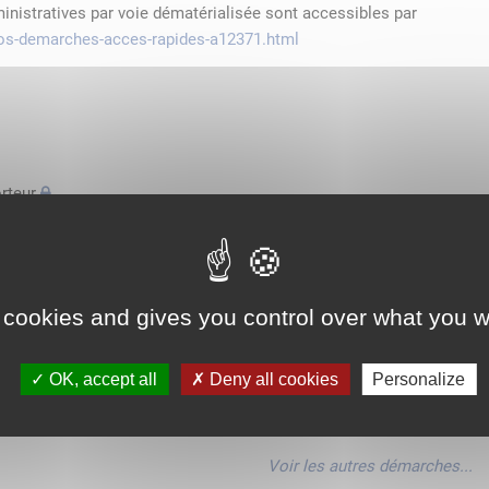
ministratives par voie dématérialisée sont accessibles par
/vos-demarches-acces-rapides-a12371.html
rteur
'espace économique européen avec des véhicules n'excédant pas
de transport
 cookies and gives you control over what you w
'espace économique européen avec des véhicules n'excédant pas
OK, accept all
Deny all cookies
Personalize
'espace économique européen avec des véhicules n'excédant pas
Voir les autres démarches...