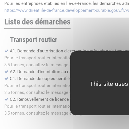
Pour les entreprises établies en Île-de-France, les démarches ad
https://www.drieat.ile-de-france.developpement-durable.gouv.fr
Liste des démarches
Transport routier
A1. Demande d'autorisation d'exercer la profession de transpo
Pour le transport routier international de marchandises dans l
3,5 tonnes, consultez le message en page d'accueil.
A2. Demande d'inscription au registre des commissionnaires 
C1. Demande de copies certifiées conformes
This site uses
Pour le transport routier international de marchandises dans l
3,5 tonnes, consultez le message en page d'accueil.
C2. Renouvellement de licence transport routier
Pour le transport routier international de marchandises dans l
3,5 tonnes, consultez le message en page d'accueil.