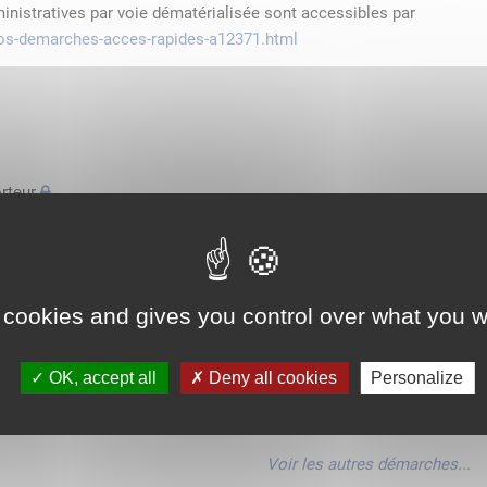
ministratives par voie dématérialisée sont accessibles par
/vos-demarches-acces-rapides-a12371.html
rteur
'espace économique européen avec des véhicules n'excédant pas
de transport
 cookies and gives you control over what you w
'espace économique européen avec des véhicules n'excédant pas
OK, accept all
Deny all cookies
Personalize
'espace économique européen avec des véhicules n'excédant pas
Voir les autres démarches...