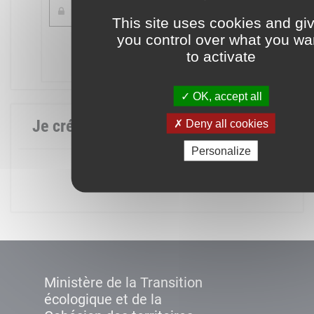
This site uses cookies and gi
you control over what you wa
Mot de passe oublié ?
to activate
Connexion
OK, accept all
Je crée mon compte
Deny all cookies
Personalize
Créer un compte
Ministère de la Transition
écologique et de la