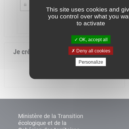
This site uses cookies and gi
you control over what you wa
Mot de passe oublié ?
to activate
Connexion
OK, accept all
Je crée mon compte
Deny all cookies
Personalize
Créer un compte
Ministère de la Transition
écologique et de la