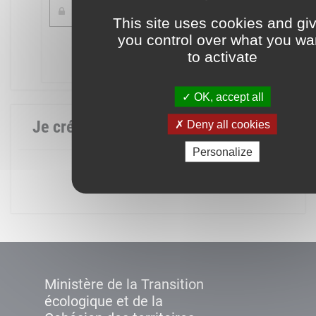
This site uses cookies and gi
you control over what you wa
Mot de passe oublié ?
to activate
Connexion
OK, accept all
Je crée mon compte
Deny all cookies
Personalize
Créer un compte
Ministère de la Transition
écologique et de la