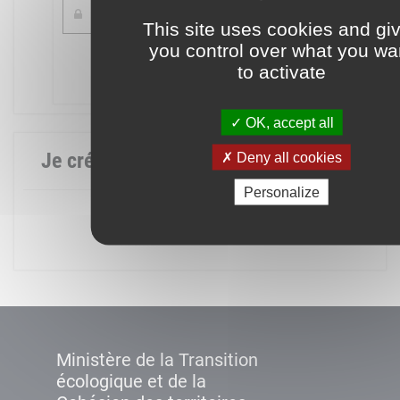
This site uses cookies and gi
you control over what you wa
Mot de passe oublié ?
to activate
Connexion
OK, accept all
Je crée mon compte
Deny all cookies
Personalize
Créer un compte
Ministère de la Transition
écologique et de la