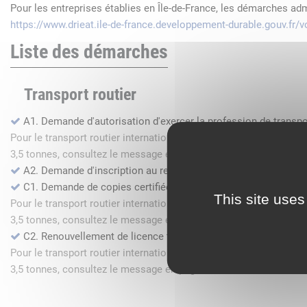
Pour les entreprises établies en Île-de-France, les démarches ad
https://www.drieat.ile-de-france.developpement-durable.gouv.fr
Liste des démarches
Transport routier
A1. Demande d'autorisation d'exercer la profession de transpo
Pour le transport routier international de marchandises dans l
3,5 tonnes, consultez le message en page d'accueil.
A2. Demande d'inscription au registre des commissionnaires 
C1. Demande de copies certifiées conformes
This site uses
Pour le transport routier international de marchandises dans l
3,5 tonnes, consultez le message en page d'accueil.
C2. Renouvellement de licence transport routier
Pour le transport routier international de marchandises dans l
3,5 tonnes, consultez le message en page d'accueil.