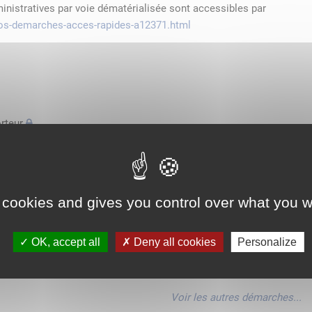
ministratives par voie dématérialisée sont accessibles par
/vos-demarches-acces-rapides-a12371.html
rteur
'espace économique européen avec des véhicules n'excédant pas
de transport
 cookies and gives you control over what you w
'espace économique européen avec des véhicules n'excédant pas
OK, accept all
Deny all cookies
Personalize
'espace économique européen avec des véhicules n'excédant pas
Voir les autres démarches...