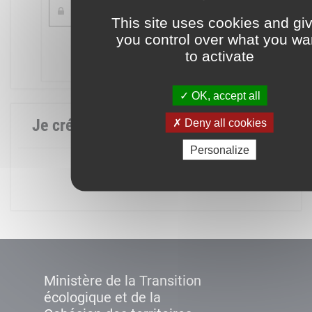
This site uses cookies and gi
you control over what you wa
Mot de passe oublié ?
to activate
Connexion
OK, accept all
Je crée mon compte
Deny all cookies
Personalize
Créer un compte
Ministère de la Transition
écologique et de la