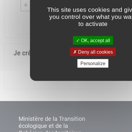
This site uses cookies and gi
you control over what you wa
Mot de passe oublié ?
to activate
Connexion
OK, accept all
Je crée mon compte
Deny all cookies
Personalize
Créer un compte
Ministère de la Transition
écologique et de la