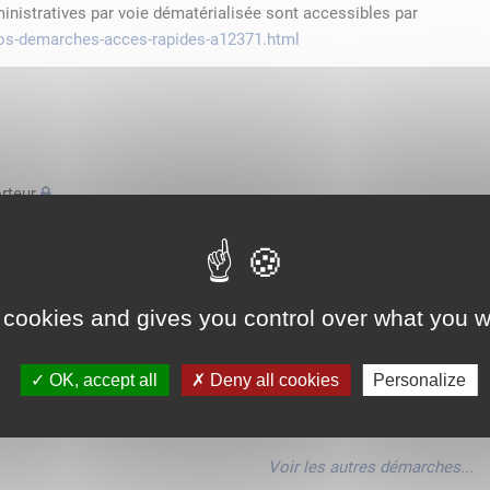
ministratives par voie dématérialisée sont accessibles par
/vos-demarches-acces-rapides-a12371.html
rteur
'espace économique européen avec des véhicules n'excédant pas
de transport
 cookies and gives you control over what you w
'espace économique européen avec des véhicules n'excédant pas
OK, accept all
Deny all cookies
Personalize
'espace économique européen avec des véhicules n'excédant pas
Voir les autres démarches...