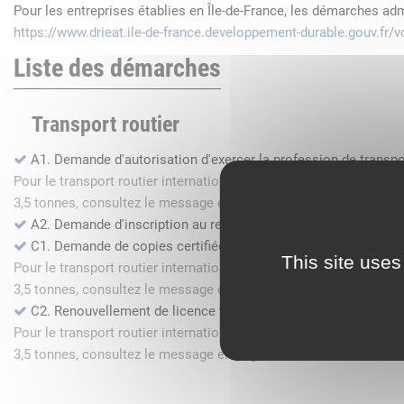
Pour les entreprises établies en Île-de-France, les démarches ad
https://www.drieat.ile-de-france.developpement-durable.gouv.fr
Liste des démarches
Transport routier
A1. Demande d'autorisation d'exercer la profession de transpo
Pour le transport routier international de marchandises dans l
3,5 tonnes, consultez le message en page d'accueil.
A2. Demande d'inscription au registre des commissionnaires 
C1. Demande de copies certifiées conformes
This site uses
Pour le transport routier international de marchandises dans l
3,5 tonnes, consultez le message en page d'accueil.
C2. Renouvellement de licence transport routier
Pour le transport routier international de marchandises dans l
3,5 tonnes, consultez le message en page d'accueil.