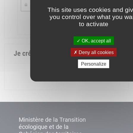
This site uses cookies and gi
you control over what you wa
Mot de passe oublié ?
to activate
Connexion
OK, accept all
Je crée mon compte
Deny all cookies
Personalize
Créer un compte
Ministère de la Transition
écologique et de la