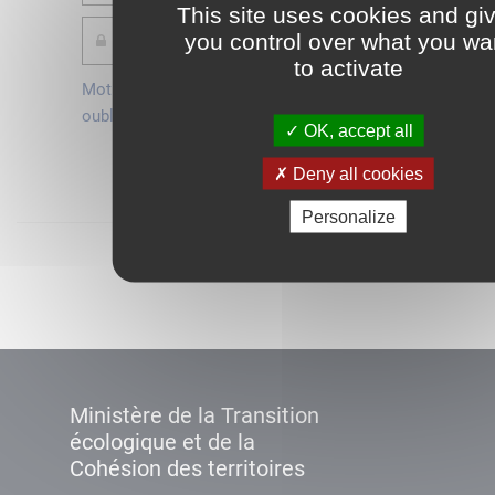
This site uses cookies and gi
you control over what you wa
to activate
Mot de passe
Je crée mon
oublié ?
compte
OK, accept all
Connexion
Deny all cookies
Personalize
Démarrer
Ministère de la Transition
écologique et de la
Cohésion des territoires