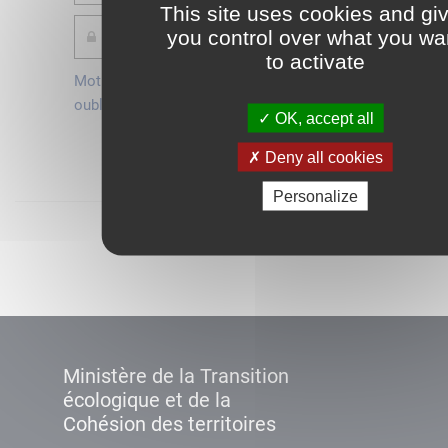
This site uses cookies and gi
you control over what you wa
to activate
Mot de passe
Je crée mon
oublié ?
compte
OK, accept all
Connexion
Deny all cookies
Personalize
Démarrer
Ministère de la Transition
écologique et de la
Cohésion des territoires