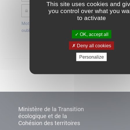
This site uses cookies and gi
you control over what you wa
to activate
Mot de passe
Je crée mon
oublié ?
compte
OK, accept all
Connexion
Deny all cookies
Personalize
Démarrer
Ministère de la Transition
écologique et de la
Cohésion des territoires