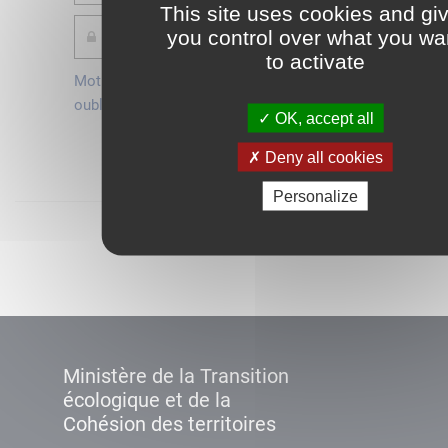
This site uses cookies and gi
you control over what you wa
to activate
Mot de passe
Je crée mon
oublié ?
compte
OK, accept all
Connexion
Deny all cookies
Personalize
Démarrer
Ministère de la Transition
écologique et de la
Cohésion des territoires