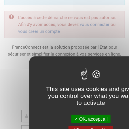
L'accès à cette démarche ne vous est pas autorisé.
Afin d'y avoir accès, vous devez
vous connecter
ou
vous créer un compte
FranceConnect est la solution proposée par l'Etat pour
sécuriser et simplifier la connexion à vos services en ligne.
Qu'est-ce que FranceConnect ?
This site uses cookies and gi
ou
you control over what you wa
to activate
OK, accept all