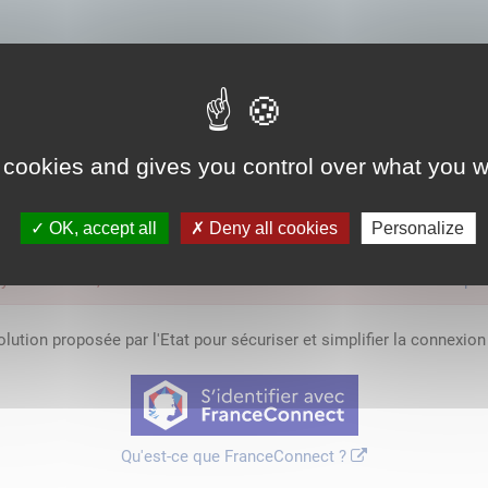
s par l'entreprise.
 cookies and gives you control over what you w
OK, accept all
Deny all cookies
Personalize
'y avoir accès, vous devez
vous connecter
ou
vous créer un compte
lution proposée par l'Etat pour sécuriser et simplifier la connexion 
Qu'est-ce que FranceConnect ?