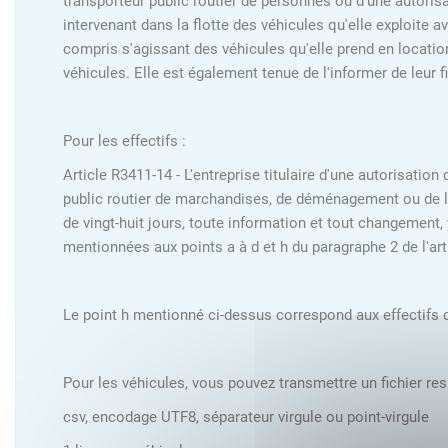
transporteur public routier de personnes ou d'une autoris
intervenant dans la flotte des véhicules qu'elle exploite 
compris s'agissant des véhicules qu'elle prend en location
véhicules. Elle est également tenue de l'informer de leur fin
Pour les effectifs :
Article R3411-14 - L'entreprise titulaire d'une autorisatio
public routier de marchandises, de déménagement ou de lou
de vingt-huit jours, toute information et tout changement,
mentionnées aux points a à d et h du paragraphe 2 de l'ar
Le point h mentionné ci-dessus correspond aux effectifs d
Pour les véhicules, vous pouvez transmettre un fichier res
csv, encodage UTF8, séparateur virgule ou point-virgule