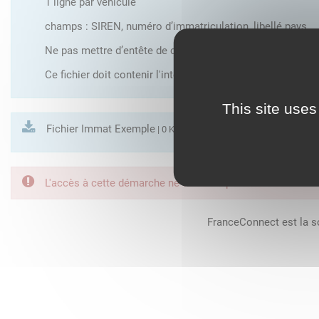
1 ligne par véhicule
champs : SIREN, numéro d’immatriculation, libellé pays
Ne pas mettre d’entête de colonne
Ce fichier doit contenir l'intégralité des véhicules exploité
This site uses
Fichier Immat Exemple
| 0 Ko
L'accès à cette démarche ne vous est pas autorisé. Afin d
FranceConnect est la so