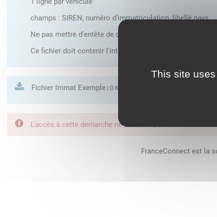
1 ligne par véhicule
champs : SIREN, numéro d’immatriculation, libellé pays
Ne pas mettre d’entête de colonne
Ce fichier doit contenir l'intégralité des véhicules exploité
This site uses
Fichier Immat Exemple
| 0 Ko
L'accès à cette démarche ne vous est pas autorisé. Afin d
FranceConnect est la so