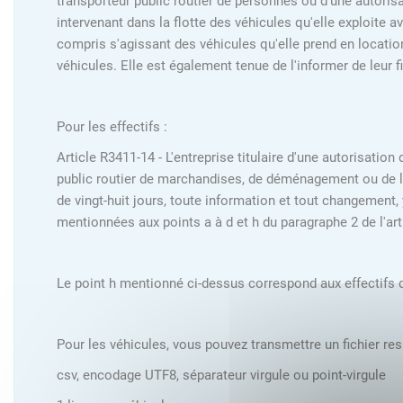
transporteur public routier de personnes ou d'une autoris
intervenant dans la flotte des véhicules qu'elle exploite 
compris s'agissant des véhicules qu'elle prend en location
véhicules. Elle est également tenue de l'informer de leur fin
Pour les effectifs :
Article R3411-14 - L'entreprise titulaire d'une autorisatio
public routier de marchandises, de déménagement ou de lou
de vingt-huit jours, toute information et tout changement,
mentionnées aux points a à d et h du paragraphe 2 de l'ar
Le point h mentionné ci-dessus correspond aux effectifs d
Pour les véhicules, vous pouvez transmettre un fichier res
csv, encodage UTF8, séparateur virgule ou point-virgule