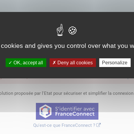
s par l'entreprise.
 cookies and gives you control over what you w
OK, accept all
Deny all cookies
Personalize
'y avoir accès, vous devez
vous connecter
ou
vous créer un compte
lution proposée par l'Etat pour sécuriser et simplifier la connexion 
Qu'est-ce que FranceConnect ?