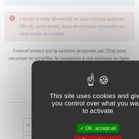
L'accès à cette démarche ne vous est pas autorisé.
Afin d'y avoir accès, vous devez
vous connecter
ou
vous créer un compte
FranceConnect est la solution proposée par l'Etat pour
sécuriser et simplifier la connexion à vos services en ligne.
Qu'est-ce que FranceConnect ?
This site uses cookies and gi
ou
you control over what you wa
to activate
OK, accept all