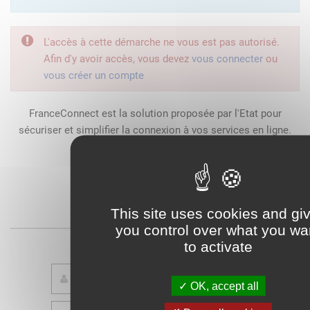
L'accès à cette démarche ne vous est pas autorisé.
Afin d'y avoir accès, vous devez
vous connecter
ou
vous créer un compte
FranceConnect est la solution proposée par l'Etat pour
sécuriser et simplifier la connexion à vos services en ligne.
Qu'est-ce que FranceConnect ?
This site uses cookies and gi
ou
you control over what you wa
to activate
OK, accept all