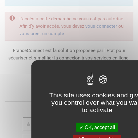
L'accès à cette démarche ne vous est pas autorisé.
Afin d'y avoir accès, vous devez
vous connecter
ou
vous créer un compte
FranceConnect est la solution proposée par l'Etat pour
sécuriser et simplifier la connexion à vos services en ligne.
Qu'est-ce que FranceConnect ?
This site uses cookies and gi
ou
you control over what you wa
to activate
OK, accept all