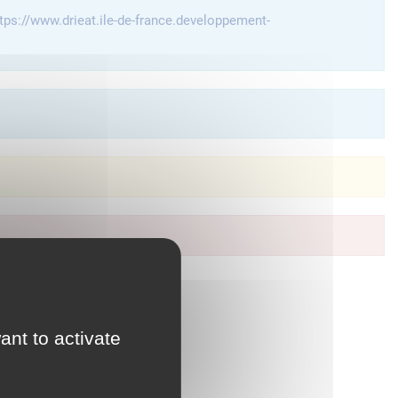
tps://www.drieat.ile-de-france.developpement-
à vos services en ligne.
ant to activate