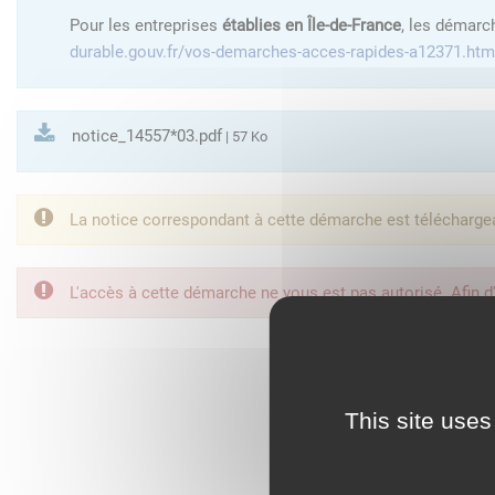
Pour les entreprises
établies en Île-de-France
, les démarc
durable.gouv.fr/vos-demarches-acces-rapides-a12371.htm
notice_14557*03.pdf
| 57 Ko
La notice correspondant à cette démarche est télécharge
L'accès à cette démarche ne vous est pas autorisé. Afin d
FranceConnect est la so
This site uses