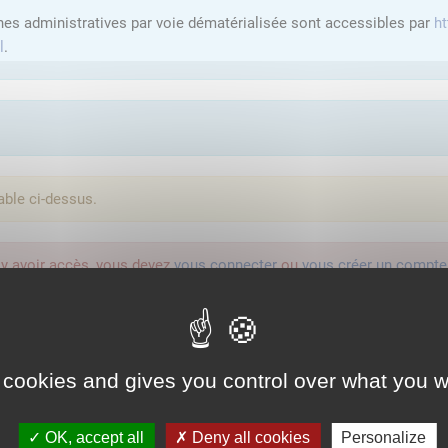
hes administratives par voie dématérialisée sont accessibles par
ht
l
.
able ci-dessus.
'y avoir accès, vous devez
vous connecter
ou
vous créer un compte
lution proposée par l'Etat pour sécuriser et simplifier la connexion 
 cookies and gives you control over what you w
Qu'est-ce que FranceConnect ?
OK, accept all
Deny all cookies
Personalize