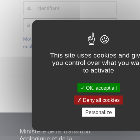
Mot de passe
Je crée mon
oublié ?
compte
This site uses cookies and gi
Connexion
you control over what you wa
to activate
Démarrer
OK, accept all
Deny all cookies
Personalize
Ministère de la Transition
écologique et de la