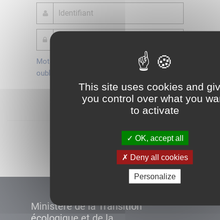
Mot de passe
Je crée mon
oublié ?
compte
This site uses cookies and gi
Connexion
you control over what you wa
to activate
Démarrer
OK, accept all
Deny all cookies
Personalize
Ministère de la Transition
écologique et de la