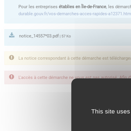
Pour les entreprises
établies en Île-de-France
, les démarc
durable.gouv.fr/vos-demarches-acces-rapides-a12371.htm
notice_14557*03.pdf
| 57 Ko
La notice correspondant à cette démarche est télécharge
L'accès à cette démarche ne vous est pas autorisé. Afin d
FranceConnect est la so
This site uses