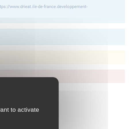
tps://www.drieat.ile-de-france.developpement-
à vos services en ligne.
ant to activate