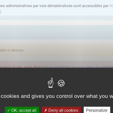
hes administratives par voie dématérialisée sont accessibles par
ht
l
.
able ci-dessus.
'y avoir accès, vous devez
vous connecter
ou
vous créer un compte
lution proposée par l'Etat pour sécuriser et simplifier la connexion 
 cookies and gives you control over what you w
Qu'est-ce que FranceConnect ?
OK, accept all
Deny all cookies
Personalize