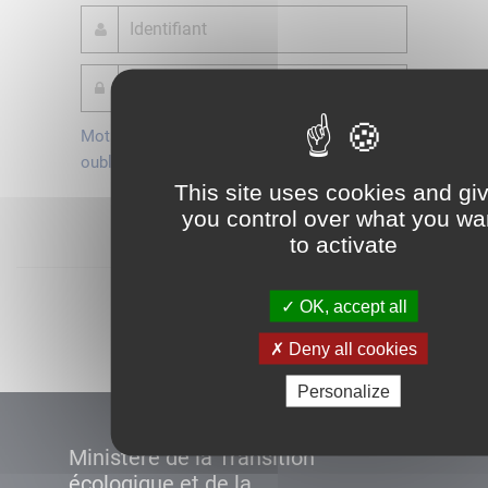
Mot de passe
Je crée mon
oublié ?
compte
This site uses cookies and gi
Connexion
you control over what you wa
to activate
Démarrer
OK, accept all
Deny all cookies
Personalize
Ministère de la Transition
écologique et de la