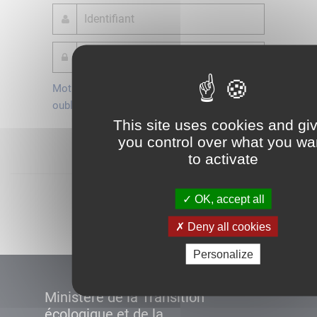
Mot de passe
Je crée mon
oublié ?
compte
This site uses cookies and gi
Connexion
you control over what you wa
to activate
Démarrer
OK, accept all
Deny all cookies
Personalize
Ministère de la Transition
écologique et de la