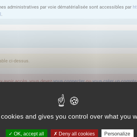
hes administratives par voie dématérialisée sont accessibles par
ht
l
.
able ci-dessus.
'y avoir accès, vous devez
vous connecter
ou
vous créer un compte
lution proposée par l'Etat pour sécuriser et simplifier la connexion 
 cookies and gives you control over what you w
Qu'est-ce que FranceConnect ?
OK, accept all
Deny all cookies
Personalize