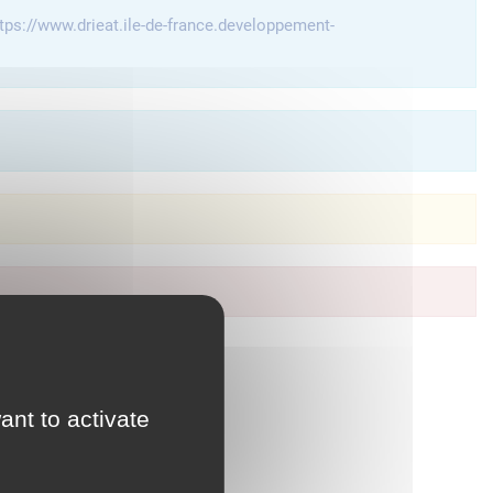
tps://www.drieat.ile-de-france.developpement-
à vos services en ligne.
ant to activate