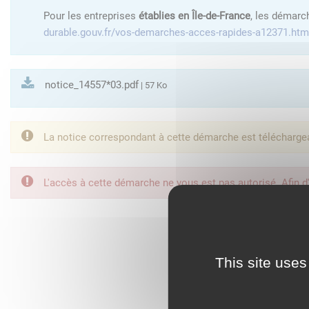
Pour les entreprises
établies en Île-de-France
, les démarc
durable.gouv.fr/vos-demarches-acces-rapides-a12371.htm
notice_14557*03.pdf
| 57 Ko
La notice correspondant à cette démarche est télécharge
L'accès à cette démarche ne vous est pas autorisé. Afin d
FranceConnect est la so
This site uses