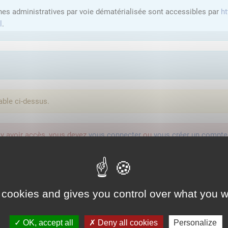
hes administratives par voie dématérialisée sont accessibles par
ht
l
.
able ci-dessus.
'y avoir accès, vous devez
vous connecter
ou
vous créer un compte
lution proposée par l'Etat pour sécuriser et simplifier la connexion 
 cookies and gives you control over what you w
Qu'est-ce que FranceConnect ?
OK, accept all
Deny all cookies
Personalize