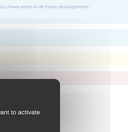
tps://www.drieat.ile-de-france.developpement-
à vos services en ligne.
ant to activate