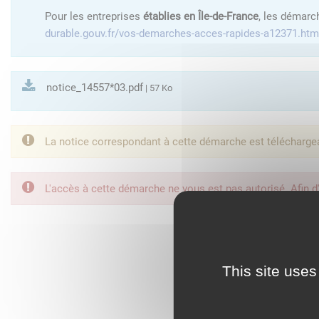
Pour les entreprises
établies en Île-de-France
, les démarc
durable.gouv.fr/vos-demarches-acces-rapides-a12371.htm
notice_14557*03.pdf
| 57 Ko
La notice correspondant à cette démarche est télécharge
L'accès à cette démarche ne vous est pas autorisé. Afin d
FranceConnect est la so
This site uses