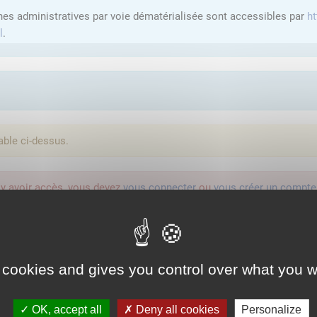
hes administratives par voie dématérialisée sont accessibles par
ht
l
.
able ci-dessus.
'y avoir accès, vous devez
vous connecter
ou
vous créer un compte
lution proposée par l'Etat pour sécuriser et simplifier la connexion 
 cookies and gives you control over what you w
Qu'est-ce que FranceConnect ?
OK, accept all
Deny all cookies
Personalize