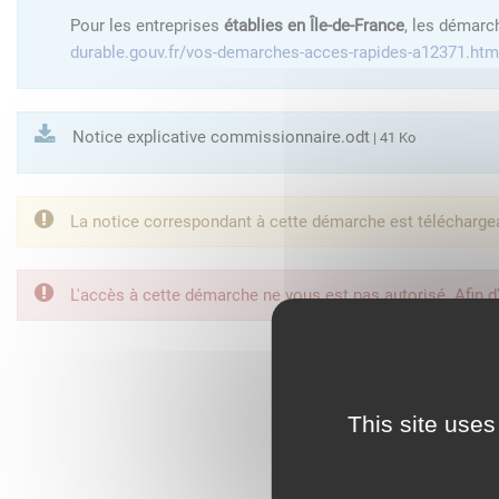
Pour les entreprises
établies en Île-de-France
, les démarc
durable.gouv.fr/vos-demarches-acces-rapides-a12371.htm
Notice explicative commissionnaire.odt
| 41 Ko
La notice correspondant à cette démarche est télécharge
L'accès à cette démarche ne vous est pas autorisé. Afin d
FranceConnect est la so
This site uses