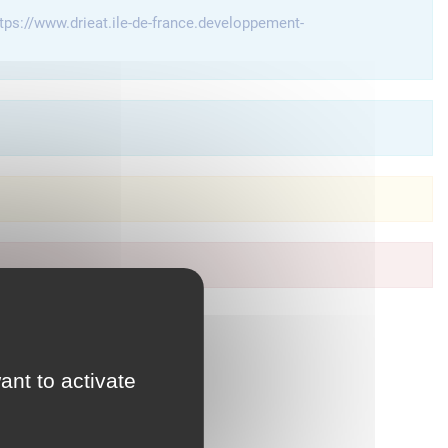
tps://www.drieat.ile-de-france.developpement-
à vos services en ligne.
ant to activate