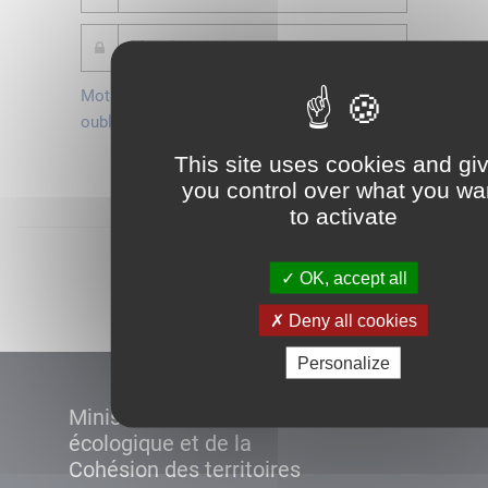
Mot de passe
Je crée mon
oublié ?
compte
This site uses cookies and gi
Connexion
you control over what you wa
to activate
Démarrer
OK, accept all
Deny all cookies
Personalize
Ministère de la Transition
écologique et de la
Cohésion des territoires