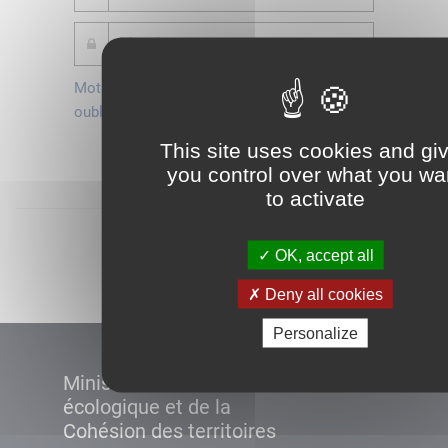
Mot de passe
Je crée mon
oublié ?
compte
This site uses cookies and gi
Connexion
you control over what you wa
to activate
Démarrer
OK, accept all
Deny all cookies
Personalize
Ministère de la Transition
écologique et de la
Cohésion des territoires