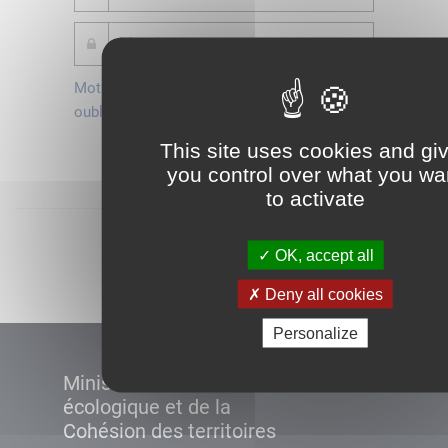
Mot de passe
Je crée mon
oublié ?
compte
This site uses cookies and gi
Connexion
you control over what you wa
to activate
Démarrer
OK, accept all
Deny all cookies
Personalize
Ministère de la Transition
écologique et de la
Cohésion des territoires