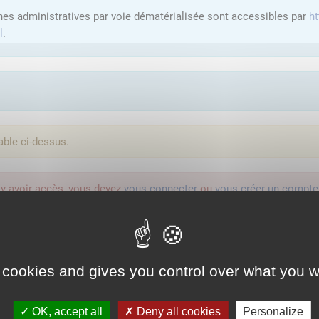
hes administratives par voie dématérialisée sont accessibles par
ht
l
.
able ci-dessus.
'y avoir accès, vous devez
vous connecter
ou
vous créer un compte
lution proposée par l'Etat pour sécuriser et simplifier la connexion 
 cookies and gives you control over what you w
Qu'est-ce que FranceConnect ?
OK, accept all
Deny all cookies
Personalize