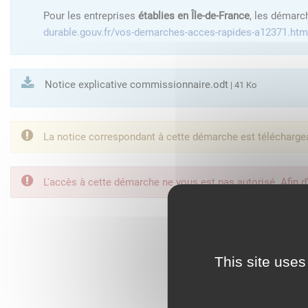
Pour les entreprises
établies en Île-de-France
, les démarc
durable.gouv.fr/vos-demarches-acces-rapides-a12371.htm
Notice explicative commissionnaire.odt
| 41 Ko
La notice correspondant à cette démarche est télécharge
L'accès à cette démarche ne vous est pas autorisé. Afin d
FranceConnect est la so
This site uses