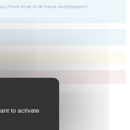
tps://www.drieat.ile-de-france.developpement-
à vos services en ligne.
ant to activate